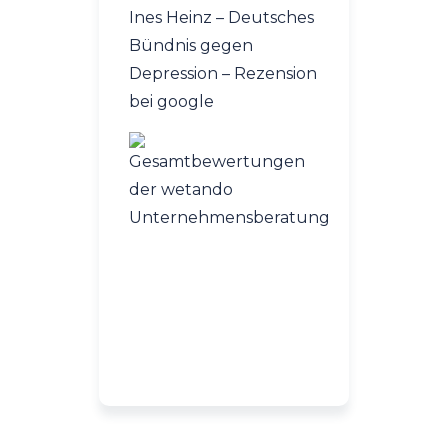
Ines Heinz – Deutsches
Momeli
Bündnis gegen
Rezensio
Depression – Rezension
bei google