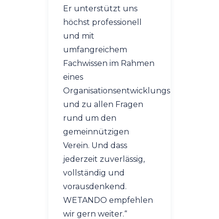
Er unterstützt uns
bis zur
höchst professionell
Dabei ist
und mit
Schunk n
umfangreichem
sympathi
Fachwissen im Rahmen
freundl
eines
zuvork
Organisationsentwicklungsprozesses
sondern
und zu allen Fragen
kompeten
rund um den
und abso
gemeinnützigen
Unsere
Verein. Und dass
Untern
jederzeit zuverlässig,
Momelin
vollständig und
Unterst
vorausdenkend.
Organis
WETANDO empfehlen
enorm g
wir gern weiter.
“
Marina N