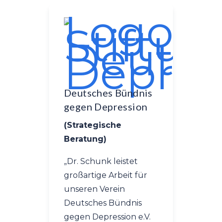
Momel
Deutsches Bündnis
(Organi
gegen Depression
Beratun
(Strategische
Finanzi
Beratung)
„
Volle fü
„
Dr. Schunk leistet
Herrn D
großartige Arbeit für
WETAND
unseren Verein
Beratung
Deutsches Bündnis
für-Schr
gegen Depression e.V.
vom Lös