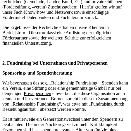
rechtlichen (Gemeinde, Länder, Bund, EU) und privatrechtlichen
(Förderstiftung, -verein) Zuschussgebern. Hierfür greifen wir auf
unser Fach-Know-how und Netzwerk sowie einschlägige
Fördermittel-Datenbanken und Fachliteratur zurück.
Die Ergebnisse der Recherche erhalten unsere Klienten in
Berichtsform. Dieser umfasst eine Auflistung der möglichen
Förderpartner sowie der weiteren Schritte zur erfolgreichen
finanziellen Unterstützung.
2.
Fundraising bei Unternehmen und Privatpersonen
Sponsoring- und Spendenberatung
Wir bevorzugen das sog.
„Relationship Fundraising“
. Spenden kann
ein Verein, eine Stiftung oder eine gemeinnützige GmbH nur bei
denjenigen
Privatpersonen
einwerben, die diese Organisation auch
kennen und ihr vertrauen. Burnett spricht in diesem Zusammenhang
von „Relationship Fundraising“, was etwa mit „Fundraising durch
Beziehungsaufbau“ übersetzt werden könnte.
Es ist mittlerweile ein Generationswechsel unter den Spendern zu
beobachten. Die in der Nachkriegszeit zu mehr Kritikfähigkeit
Erzogenen sind ins „spendenrelevante“ Alter von fünfzig plus