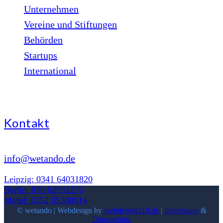
Unternehmen
Vereine und Stiftungen
Behörden
Startups
International
Kontakt
info@wetando.de
Leipzig: 0341 64031820
Berlin: 030 62931276
Mobil: 0152 05380814
© wetando | Webdesign by
webdesign118.de
|
Impressum
&
Datenschutz