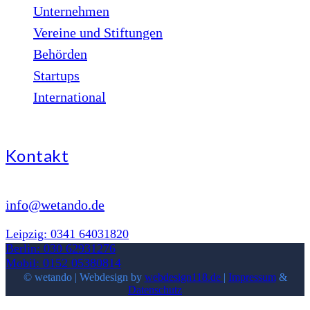
Unternehmen
Vereine und Stiftungen
Behörden
Startups
International
Kontakt
info@wetando.de
Leipzig: 0341 64031820
Berlin: 030 62931276
Mobil: 0152 05380814
© wetando | Webdesign by
webdesign118.de
|
Impressum
&
Datenschutz