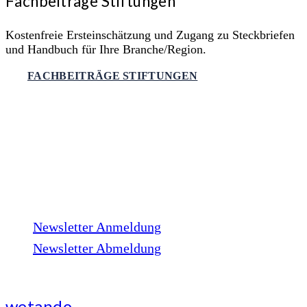
Fachbeiträge Stiftungen
Kostenfreie Ersteinschätzung und Zugang zu Steckbriefen
und Handbuch für Ihre Branche/Region.
FACHBEITRÄGE STIFTUNGEN
LinkedIn
Facebook
Instagram
Xing
Newsletter
Newsletter Anmeldung
Newsletter Abmeldung
wetando