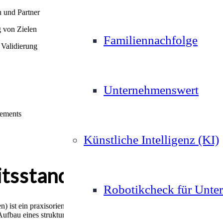
n und Partner
g von Zielen
Familiennachfolge
 Validierung
Unternehmenswert
gements
Künstliche Intelligenz (KI)
itsstandard für KMU
Robotikcheck für Unte
) ist ein praxisorientierter Einstieg in die Nachhaltigkeitsberichtersta
ufbau eines strukturierten Nachhaltigkeitsmanagements. Damit schaffe