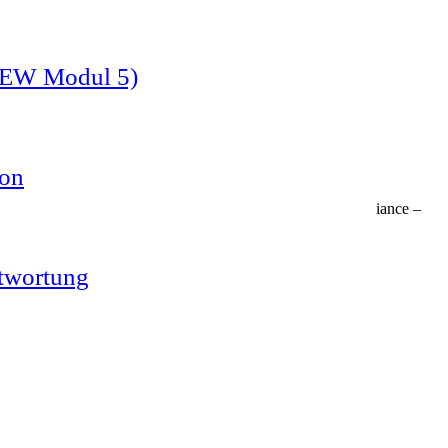
(EEW Modul 5)
ion
urch die 20 Kriterien – von Strategie über Umwelt bis Compliance –
Dialog.
ntwortung