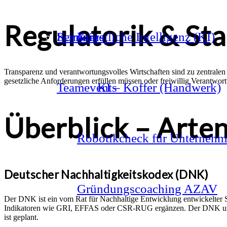
Regulatorik & St
Karriere
Seminare
Künstliche Intelligenz (KI)
Transparenz und verantwortungsvolles Wirtschaften sind zu zentralen
gesetzliche Anforderungen erfüllen müssen oder freiwillig Verantwor
Teamevents
KI – Koffer (Handwerk)
Überblick – Arte
Robotikcheck für Unterneh
Deutscher Nachhaltigkeitskodex (DNK)
Gründungscoaching AZAV
Der DNK ist ein vom Rat für Nachhaltige Entwicklung entwickelter S
Indikatoren wie GRI, EFFAS oder CSR-RUG ergänzen. Der DNK unterst
ist geplant.