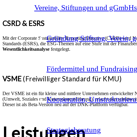
Vereine, Stiftungen und gGmbHs
CSRD & ESRS
Gründung Stiftung, Verein,
Mit der Corporate Sustainability Reporting Directive (CSRD) wird Nac
Standards (ESRS), die ESG-Themen auf eine Stufe mit der Finanzberi
Wesentlichkeitsanalyse
festgelegt.
Fördermittel und Fundraisin
VSME
(Freiwilliger Standard für KMU)
Der VSME ist ein für kleine und mittlere Unternehmen entwickelter N
Kooperation, Umstrukturieru
(Umwelt, Soziales und Unternehmensführung), erlaubt den schrittweis
Dieser ist als Beta-Version neu auf der DNK-Plattform verfügbar.
Leistungen
Strategieberatung