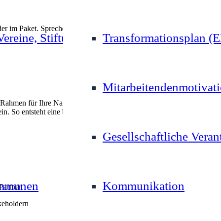
er im Paket. Sprechen Sie uns gerne an.
 Vereine, Stiftungen und gGmbH
Transformationsplan 
Mitarbeitendenmotivat
Rahmen für Ihre Nachhaltigkeitsberichterstattung. Wir begleiten Sie d
So entsteht eine belastbare Basis für Transparenz und Stakeholder-
Gesellschaftliche Vera
ommunen
Kommunikation
Partner
keholdern