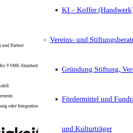
KI – Koffer (Handwerk
Vereins- und Stiftungsbera
n und Partner
d des VSME-Standards
Gründung Stiftung, Ve
odell
gements
Fördermittel und Fundr
ng oder Integration — kontaktieren Sie uns gerne. Wir freuen uns auf 
und Kulturträger