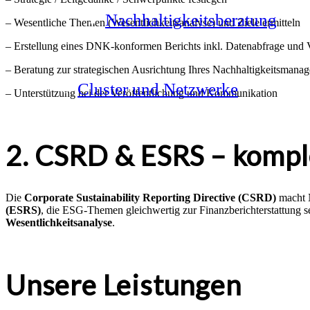
Nachhaltigkeitsberatung
– Wesentliche Themen (Wesentlichkeitsanalyse) und Ziele ermitteln
– Erstellung eines DNK-konformen Berichts inkl. Datenabfrage und 
– Beratung zur strategischen Ausrichtung Ihres Nachhaltigkeitsmana
Cluster und Netzwerke
– Unterstützung bei der Veröffentlichung und Kommunikation
2. CSRD & ESRS – kompl
Die
Corporate Sustainability Reporting Directive (CSRD)
macht N
(ESRS)
, die ESG-Themen gleichwertig zur Finanzberichterstattung s
Wesentlichkeitsanalyse
.
Unsere Leistungen