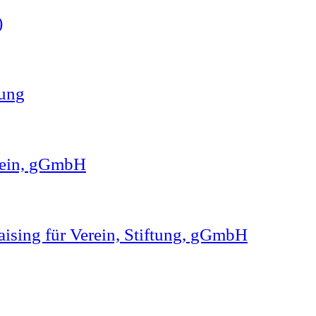
)
tung
rein, gGmbH
aising für Verein, Stiftung, gGmbH
Ihre Nachricht.