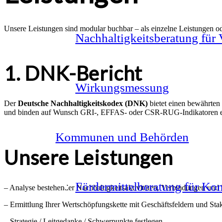
Unsere Leistungen sind modular buchbar – als einzelne Leistungen od
Nachhaltigkeitsberatung für
1. DNK-Bericht
Wirkungsmessung
Der
Deutsche Nachhaltigkeitskodex (DNK)
bietet einen bewährten 
und binden auf Wunsch GRI-, EFFAS- oder CSR-RUG-Indikatoren ein. 
Kommunen und Behörden
Unsere Leistungen
Fördermittelberatung für K
– Analyse bestehender Nachhaltigkeitsaktivitäten, Verbindungen und 
– Ermittlung Ihrer Wertschöpfungskette mit Geschäftsfeldern und Sta
– Strategie / Leitgedanke / Schwerpunkte festlegen