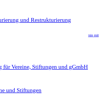
rierung und Restrukturierung
mular oder
vereinbaren Sie direkt online einen Gesprächstermin mit
g für Vereine, Stiftungen und gGmbH
ne und Stiftungen